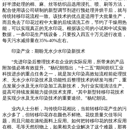
好半漂处理的棉、麻、丝等纺织品选用浸扎、喷、刷等方法，
配合使用该公司研制的新型调节剂进行预处理并烘干后，就与
传统转移印花流程一致。该技术的优点是适用于大批量生产，
而且免去了印花过程中大量的后续清洗工作，节约了干燥用热
能，可以实现真正的无水印花。根据该公司的小试和中试实验
数据，一条印花生产线设备，只要投入四五十万元进行改造，
每天污水减排量在35%-40%左右。
印染产业：期盼无水少水印染新技术
“先进印染后整理技术在企业的实际应用，所带来的产品
附加值必将有效提升。”杨纪朝指出，“十二五”期间纺织工业
科技进步的重点任务之一，就是加大印染高效短流程前处理技
术、无水少水印染技术及功能性后整理技术的研发与推广，重
点发展少水及无水印染加工高新技术，为行业实现清洁生产、
提高可持续发展能力提供技术支撑。“其中新型转移印花技术
是实现少水及无水印染技术的重要途径。”杨纪朝说。
业内人士分析，与传统印花相比，当前转移印花产生的污
水少多了，但转移印花存在颜色不鲜艳、花纹质量欠佳等问
题，而且只能在涤纶面料上应用。如何把转移印花的技术应用
在棉、毛等天然织物上，如果相关企业解决了这个难题，那将