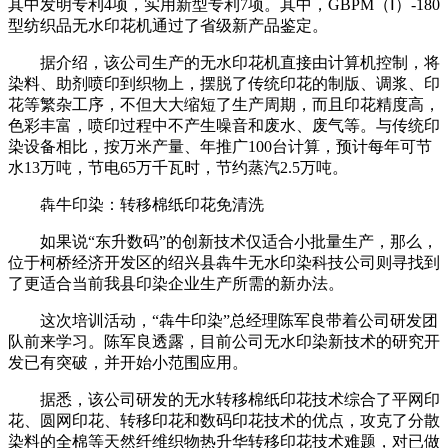
其中发明专利4项，实用新型专利7项。其中，GBPM（Ⅰ）-180
型纺织品无水印花机通过了省级新产品鉴定。
据介绍，该公司生产的无水印花机直接由计算机控制，将
染料、助剂喷印到织物上，摆脱了传统印花的制版、调浆、印
花等繁杂工序，不但大大缩短了生产周期，而且印花精度高，
色彩丰富，喷印过程中不产生噪音和废水、废气等。与传统印
染设备相比，按万米产量、年推广100台计算，预计每年可节
水13万吨，节电65万千瓦时，节约蒸汽2.5万吨。
犇牛印染：转移棉纸印花免清洗
如果说“东升数码”的创新技术仅适合小批量生产，那么，
位于柯桥经济开发区的绍兴县犇牛无水印染科技公司则寻找到
了更适合当前我县印染企业生产所需的新办法。
这次培训活动，“犇牛印染”总经理陈军良带着公司研发团
队前来学习。陈军良透露，目前公司无水印染新技术的研究开
发已有突破，并开始小范围应用。
据悉，该公司研发的无水转移棉纸印花技术综合了平网印
花、圆网印花、转移印花和数码印花技术的优点，攻克了分散
染料的全棉等天然纤维织物热升华转移印花技术难题，对已做