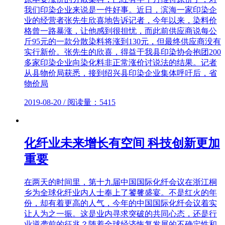
我们印染企业来说是一件好事。近日，滨海一家印染企
业的经营者张先生欣喜地告诉记者，今年以来，染料价
格曾一路暴涨，让他感到很担忧，而此前供应商说每公
斤95元的一款分散染料将涨到130元，但最终供应商没有
实行新价。张先生的欣喜，得益于我县印染协会抱团200
多家印染企业向染化料非正常涨价讨说法的结果。记者
从县物价局获悉，接到绍兴县印染企业集体呼吁后，省
物价局
2019-08-20 / 阅读量：5415
化纤业未来增长有空间 科技创新更加
重要
在两天的时间里，第十九届中国国际化纤会议在浙江桐
乡为全球化纤业内人士奉上了饕餮盛宴。不是红火的年
份，却有着更高的人气，今年的中国国际化纤会议着实
让人为之一振。这是业内寻求突破的共同心态，还是行
业逆袭前的征兆？随着全球经济恢复发展的不确定性和