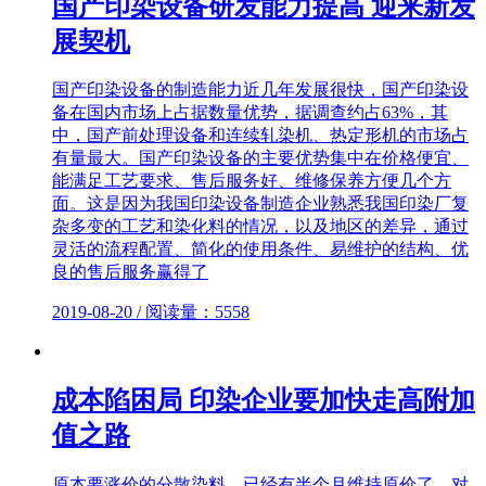
国产印染设备研发能力提高 迎来新发
展契机
国产印染设备的制造能力近几年发展很快，国产印染设
备在国内市场上占据数量优势，据调查约占63%，其
中，国产前处理设备和连续轧染机、热定形机的市场占
有量最大。国产印染设备的主要优势集中在价格便宜、
能满足工艺要求、售后服务好、维修保养方便几个方
面。这是因为我国印染设备制造企业熟悉我国印染厂复
杂多变的工艺和染化料的情况，以及地区的差异，通过
灵活的流程配置、简化的使用条件、易维护的结构、优
良的售后服务赢得了
2019-08-20 / 阅读量：5558
成本陷困局 印染企业要加快走高附加
值之路
原本要涨价的分散染料，已经有半个月维持原价了，对