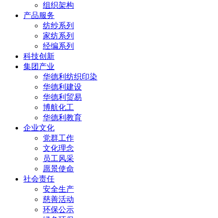
组织架构
产品服务
纺纱系列
家纺系列
经编系列
科技创新
集团产业
华德利纺织印染
华德利建设
华德利贸易
博航化工
华德利教育
企业文化
党群工作
文化理念
员工风采
愿景使命
社会责任
安全生产
慈善活动
环保公示