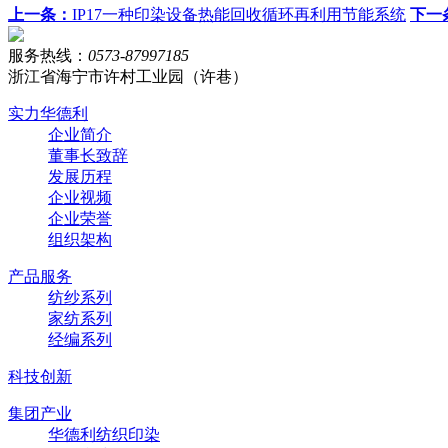
上一条：
IP17一种印染设备热能回收循环再利用节能系统
下一
服务热线：
0573-87997185
浙江省海宁市许村工业园（许巷）
实力华德利
企业简介
董事长致辞
发展历程
企业视频
企业荣誉
组织架构
产品服务
纺纱系列
家纺系列
经编系列
科技创新
集团产业
华德利纺织印染