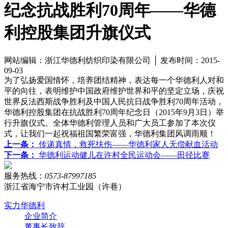
纪念抗战胜利70周年——华德
利控股集团升旗仪式
网站编辑：浙江华德利纺织印染有限公司 │ 发布时间：2015-
09-03
为了弘扬爱国情怀，培养团结精神，表达每一个华德利人对和
平的向往，表明维护中国政府维护世界和平的坚定立场，庆祝
世界反法西斯战争胜利及中国人民抗日战争胜利70周年活动，
华德利控股集团在抗战胜利70周年纪念日（2015年9月3日）举
行升旗仪式。全体华德利管理人员和广大员工参加了本次仪
式，让我们一起祝福祖国繁荣富强，华德利集团风调雨顺！
上一条：
传递真情，救死扶伤——华德利家人无偿献血活动
下一条：
华德利运动健儿在许村全民运动会——田径比赛
服务热线：
0573-87997185
浙江省海宁市许村工业园（许巷）
实力华德利
企业简介
董事长致辞