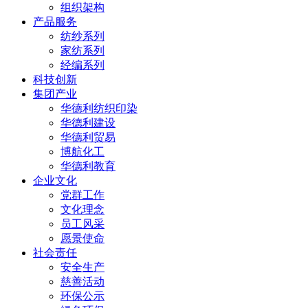
组织架构
产品服务
纺纱系列
家纺系列
经编系列
科技创新
集团产业
华德利纺织印染
华德利建设
华德利贸易
博航化工
华德利教育
企业文化
党群工作
文化理念
员工风采
愿景使命
社会责任
安全生产
慈善活动
环保公示